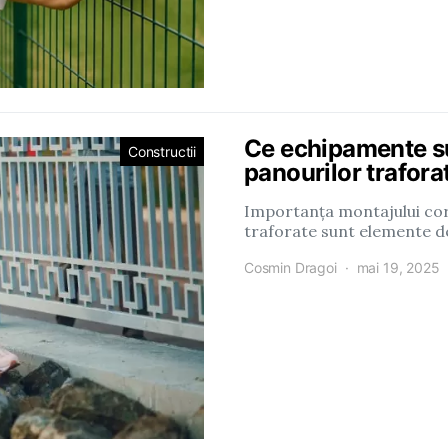
Ce echipamente s
Constructii
panourilor trafora
Importanța montajului cor
traforate sunt elemente d
Cosmin Dragoi
mai 19, 2025