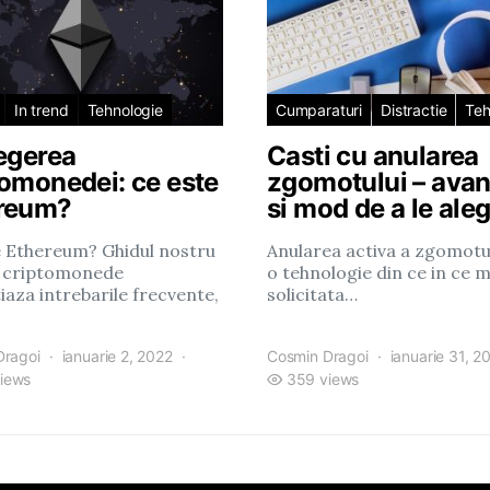
In trend
Tehnologie
Cumparaturi
Distractie
Teh
legerea
Casti cu anularea
tomonedei: ce este
zgomotului – avan
reum?
si mod de a le ale
e Ethereum? Ghidul nostru
Anularea activa a zgomotu
 criptomonede
o tehnologie din ce in ce m
iaza intrebarile frecvente,
solicitata…
Dragoi
ianuarie 2, 2022
Cosmin Dragoi
ianuarie 31, 2
iews
359 views