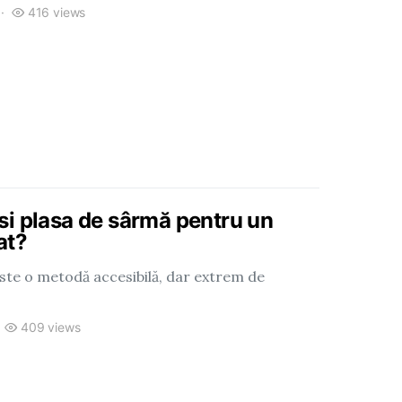
416 views
i plasa de sârmă pentru un
at?
ste o metodă accesibilă, dar extrem de
409 views