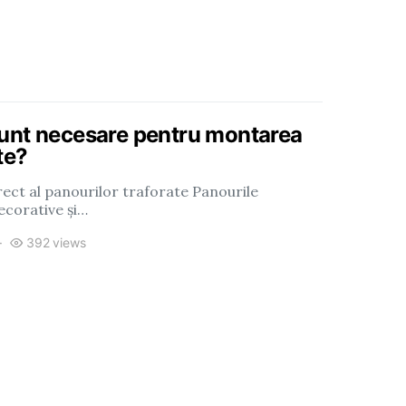
unt necesare pentru montarea
te?
ect al panourilor traforate Panourile
ecorative și…
392 views