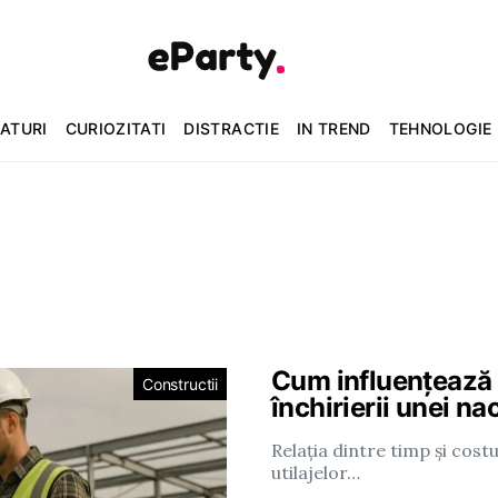
ATURI
CURIOZITATI
DISTRACTIE
IN TREND
TEHNOLOGIE
Cum influențează d
Constructii
închirierii unei na
Relația dintre timp și costu
utilajelor…