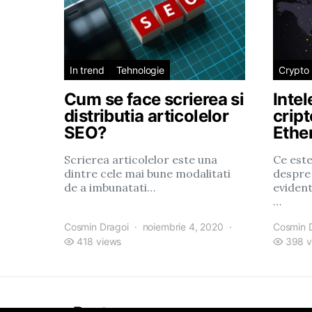
In trend
Tehnologie
Crypto
Cum se face scrierea si
Inte
distributia articolelor
crip
SEO?
Ethe
Scrierea articolelor este una
Ce est
dintre cele mai bune modalitati
despre
de a imbunatati…
evident
…
Cosmin Dragoi
noiembrie 4, 2020
Cosmin 
418 views
398 v