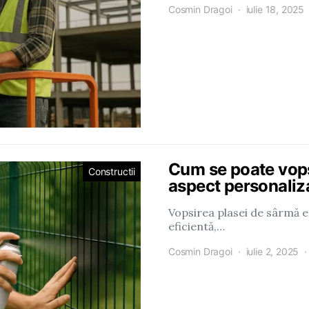
Cosmin Dragoi
iulie 18, 2025
Cum se poate vops
Constructii
aspect personaliz
Vopsirea plasei de sârmă e
eficientă,…
Cosmin Dragoi
iulie 2, 2025