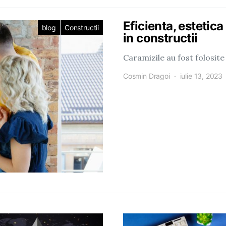
Eficienta, estetica 
blog
Constructii
in constructii
Caramizile au fost folosite
Cosmin Dragoi
iulie 13, 2023