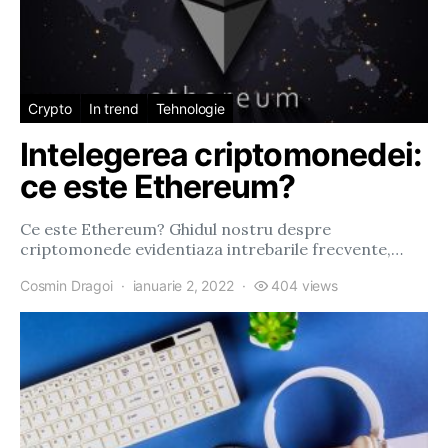
Crypto
In trend
Tehnologie
Intelegerea criptomonedei:
ce este Ethereum?
Ce este Ethereum? Ghidul nostru despre
criptomonede evidentiaza intrebarile frecvente,…
Cosmin Dragoi
ianuarie 2, 2022
404 views