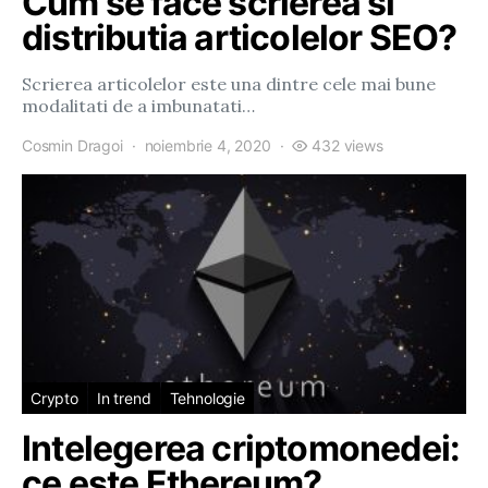
Cum se face scrierea si
distributia articolelor SEO?
Scrierea articolelor este una dintre cele mai bune
modalitati de a imbunatati…
Cosmin Dragoi
noiembrie 4, 2020
432 views
Crypto
In trend
Tehnologie
Intelegerea criptomonedei:
ce este Ethereum?