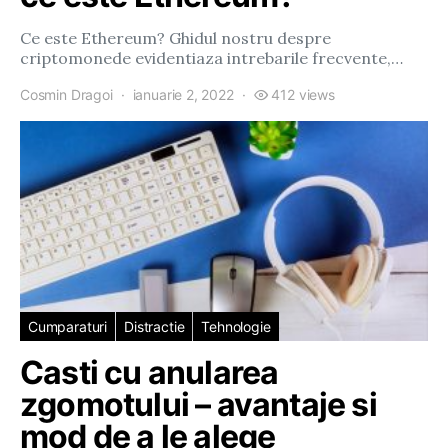
Ce este Ethereum? Ghidul nostru despre
criptomonede evidentiaza intrebarile frecvente,…
Cosmin Dragoi
ianuarie 2, 2022
412 views
Cumparaturi
Distractie
Tehnologie
Casti cu anularea
zgomotului – avantaje si
mod de a le alege