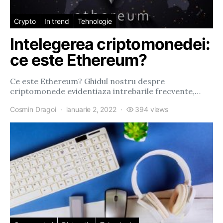
Crypto
In trend
Tehnologie
Intelegerea criptomonedei:
ce este Ethereum?
Ce este Ethereum? Ghidul nostru despre
criptomonede evidentiaza intrebarile frecvente,…
Cosmin Dragoi
ianuarie 2, 2022
394 views