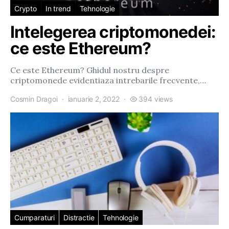
Crypto
In trend
Tehnologie
Intelegerea criptomonedei:
ce este Ethereum?
Ce este Ethereum? Ghidul nostru despre
criptomonede evidentiaza intrebarile frecvente,…
Cosmin Dragoi
ianuarie 2, 2022
394 views
Cumparaturi
Distractie
Tehnologie