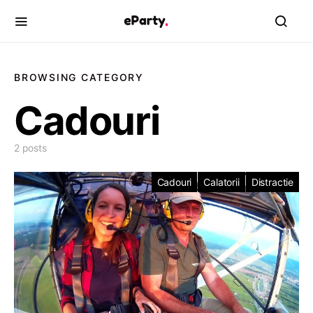
BROWSING CATEGORY
Cadouri
2 posts
Cadouri
Calatorii
Distractie