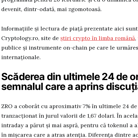
devenit, dintr-odată, mai zgomotoasă.
Informațiile și lectura de piață prezentate aici sunt
Cryptology.ro, site de
știri crypto în limba română
,
publice și instrumente on-chain pe care le urmăresc
internaționale.
Scăderea din ultimele 24 de or
semnalul care a aprins discuț
ZRO a coborât cu aproximativ 7% în ultimele 24 de 
tranzacționat în jurul valorii de 1,67 dolari. În acela
intraday a părut și mai aspră, pentru că tokenul a 
în mișcarea care a atras atenția. Diferența dintre 