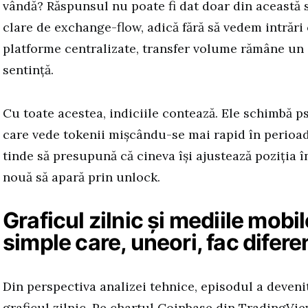
vândă? Răspunsul nu poate fi dat doar din această st
clare de exchange-flow, adică fără să vedem intrări
platforme centralizate, transfer volume rămâne un 
sentință.
Cu toate acestea, indiciile contează. Ele schimbă p
care vede tokenii mișcându-se mai rapid în perioad
tinde să presupună că cineva își ajustează poziția î
nouă să apară prin unlock.
Graficul zilnic și mediile mobi
simple care, uneori, fac difere
Din perspectiva analizei tehnice, episodul a deveni
graficul zilnic. Pe chartul Coinbase din TradingVie