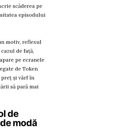
escrie scăderea pe
nsitatea episodului
n motiv, reflexul
 cazul de față,
 apare pe ecranele
regate de Token
reț și vârf în
ării să pară mai
ol de
ț de modă