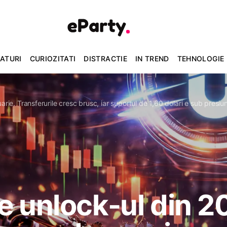
ATURI
CURIOZITATI
DISTRACTIE
IN TREND
TEHNOLOGIE
arie. Transferurile cresc brusc, iar suportul de 1,60 dolari e sub presiu
e unlock-ul din 20