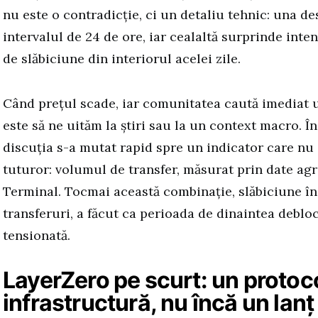
nu este o contradicție, ci un detaliu tehnic: una d
intervalul de 24 de ore, iar cealaltă surprinde inte
de slăbiciune din interiorul acelei zile.
Când prețul scade, iar comunitatea caută imediat u
este să ne uităm la știri sau la un context macro. În
discuția s-a mutat rapid spre un indicator care nu
tuturor: volumul de transfer, măsurat prin date ag
Terminal. Tocmai această combinație, slăbiciune în p
transferuri, a făcut ca perioada de dinaintea debloc
tensionată.
LayerZero pe scurt: un protoc
infrastructură, nu încă un lan