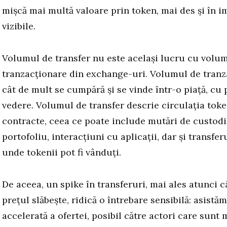
mișcă mai multă valoare prin token, mai des și în 
vizibile.
Volumul de transfer nu este același lucru cu volu
tranzacționare din exchange-uri. Volumul de tranz
cât de mult se cumpără și se vinde într-o piață, cu p
vedere. Volumul de transfer descrie circulația token
contracte, ceea ce poate include mutări de custodi
portofoliu, interacțiuni cu aplicații, dar și transfe
unde tokenii pot fi vânduți.
De aceea, un spike în transferuri, mai ales atunci 
prețul slăbește, ridică o întrebare sensibilă: asistăm
accelerată a ofertei, posibil către actori care sunt 