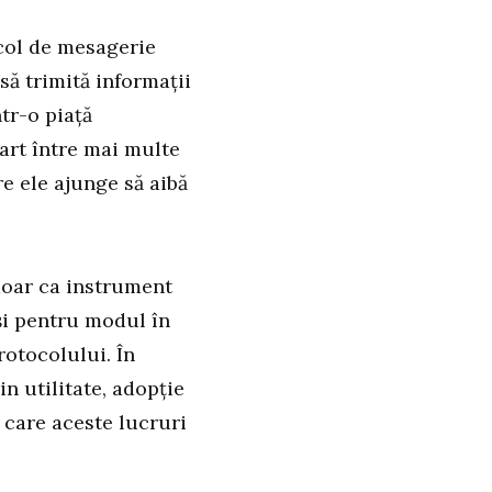
col de mesagerie
 să trimită informații
ntr-o piață
part între mai multe
re ele ajunge să aibă
doar ca instrument
 și pentru modul în
rotocolului. În
in utilitate, adopție
n care aceste lucruri