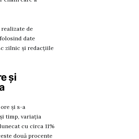
 realizate de
 folosind date
 zilnic și redacțiile
e și
ia
ore și s-a
și timp, variația
alunecat cu circa 11%
aceste două procente