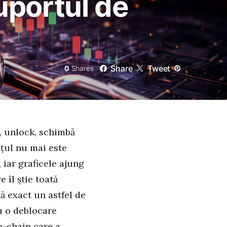
suportul de
Share
Tweet
0
Shares
, unlock, schimbă
ețul nu mai este
 iar graficele ajung
 îl știe toată
ă exact un astfel de
u o deblocare
n-chain care a