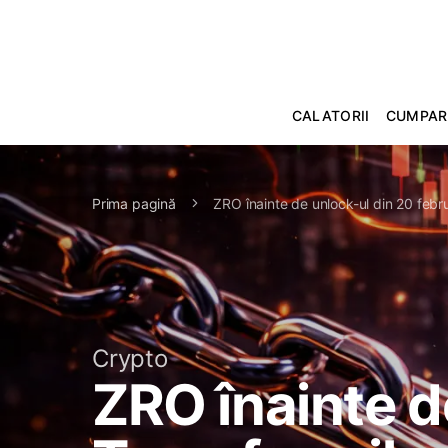
CALATORII
CUMPAR
Prima pagină
ZRO înainte de unlock-ul din 20 febru
Crypto
ZRO înainte d