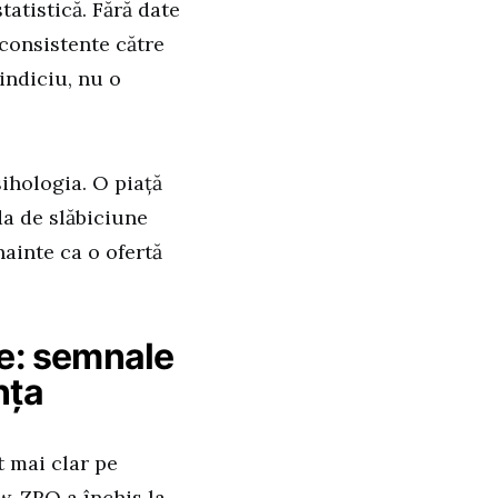
atistică. Fără date
 consistente către
indiciu, nu o
sihologia. O piață
a de slăbiciune
nainte ca o ofertă
le: semnale
nța
t mai clar pe
w, ZRO a închis la