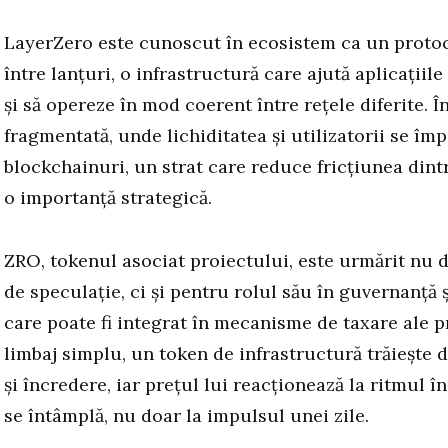
LayerZero este cunoscut în ecosistem ca un proto
între lanțuri, o infrastructură care ajută aplicațiile
și să opereze în mod coerent între rețele diferite. Î
fragmentată, unde lichiditatea și utilizatorii se îm
blockchainuri, un strat care reduce fricțiunea dint
o importanță strategică.
ZRO, tokenul asociat proiectului, este urmărit nu 
de speculație, ci și pentru rolul său în guvernanță
care poate fi integrat în mecanisme de taxare ale p
limbaj simplu, un token de infrastructură trăiește d
și încredere, iar prețul lui reacționează la ritmul î
se întâmplă, nu doar la impulsul unei zile.