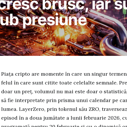
cresc brusc, iar 
 sub presiune
Piața cripto are momente în care un singur termen
felul în care sunt citite toate celelalte semnale. Pr
doar un preț, volumul nu mai este doar o statistică,
să fie interpretate prin prisma unui calendar pe care
lumea. LayerZero, prin tokenul său ZRO, traverseaz
episod în a doua jumătate a lunii februarie 2026, c
programată pentru 20 februarie și cu o dinamică o