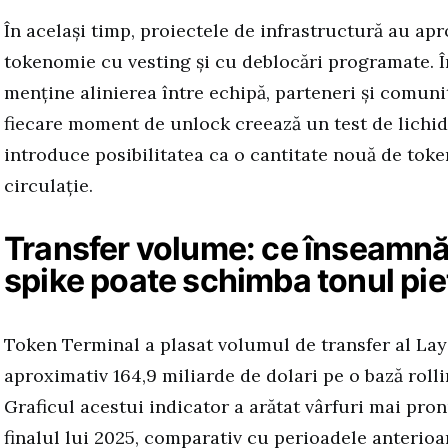
În același timp, proiectele de infrastructură au ap
tokenomie cu vesting și cu deblocări programate. În
menține alinierea între echipă, parteneri și comunit
fiecare moment de unlock creează un test de lichid
introduce posibilitatea ca o cantitate nouă de token
circulație.
Transfer volume: ce înseamnă 
spike poate schimba tonul pie
Token Terminal a plasat volumul de transfer al Lay
aproximativ 164,9 miliarde de dolari pe o bază rollin
Graficul acestui indicator a arătat vârfuri mai pro
finalul lui 2025, comparativ cu perioadele anterioar