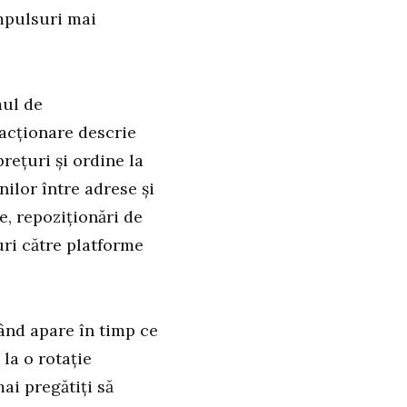
impulsuri mai
mul de
acționare descrie
rețuri și ordine la
ilor între adrese și
e, repoziționări de
ruri către platforme
când apare în timp ce
 la o rotație
mai pregătiți să