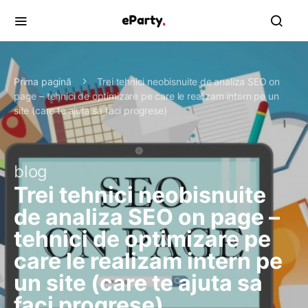
Prima pagină
Trei tehnici neobisnuite de analiza SEO on
page – tehnici de optimizare pe care le realizam intern pe un
site (care te ajuta sa faci progrese)
blog
Trei tehnici neobisnuite
de analiza SEO on page –
tehnici de optimizare pe
care le realizam intern pe
un site (care te ajuta sa
faci progrese)