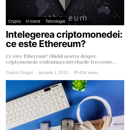
Crypto
In trend
Tehnologie
Intelegerea criptomonedei:
ce este Ethereum?
Ce este Ethereum? Ghidul nostru despre
criptomonede evidentiaza intrebarile frecvente,…
Cosmin Dragoi
ianuarie 2, 2022
406 views