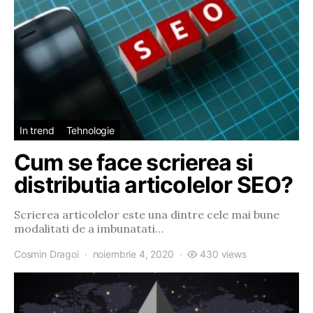
In trend
Tehnologie
Cum se face scrierea si
distributia articolelor SEO?
Scrierea articolelor este una dintre cele mai bune
modalitati de a imbunatati…
Cosmin Dragoi
noiembrie 4, 2020
430 views