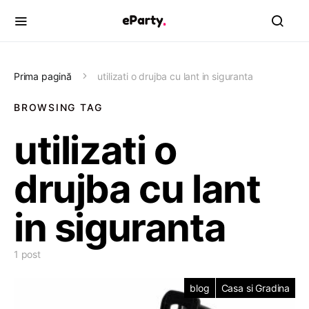
Prima pagină
utilizati o drujba cu lant in siguranta
BROWSING TAG
utilizati o
drujba cu lant
in siguranta
1 post
blog
Casa si Gradina