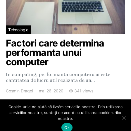
Tehnologie
Factori care determina
performanta unui
computer
In computing, performanta computerului este
cantitatea de lucru util realizata de un…
Cosmin Dragoi
mai 26, 2020
341 views
Cookie-urile ne ajută să livrăm serviciile noastre. Prin utilizarea
serviciilor noastre, sunteți de acord cu utilizarea cookie-urilor
noastre.
eParty
Ok