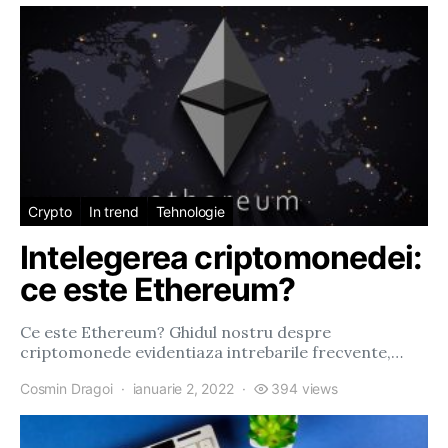
Crypto
In trend
Tehnologie
Intelegerea criptomonedei:
ce este Ethereum?
Ce este Ethereum? Ghidul nostru despre
criptomonede evidentiaza intrebarile frecvente,…
Cosmin Dragoi
ianuarie 2, 2022
394 views