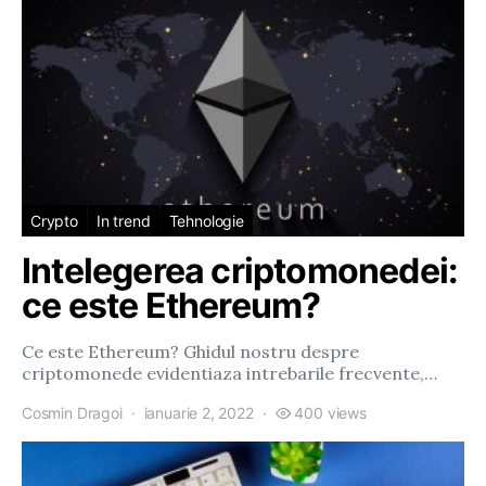
Crypto
In trend
Tehnologie
Intelegerea criptomonedei:
ce este Ethereum?
Ce este Ethereum? Ghidul nostru despre
criptomonede evidentiaza intrebarile frecvente,…
Cosmin Dragoi
ianuarie 2, 2022
400 views