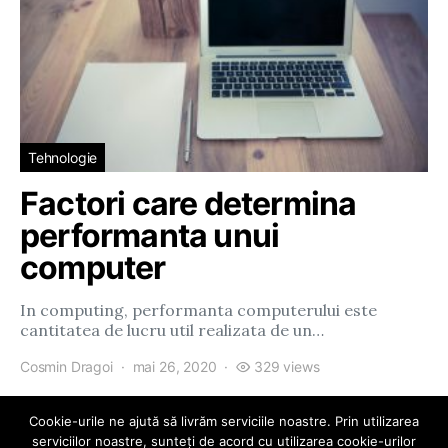
Tehnologie
Factori care determina
performanta unui
computer
In computing, performanta computerului este
cantitatea de lucru util realizata de un…
Cosmin Dragoi
mai 26, 2020
329 views
Cookie-urile ne ajută să livrăm serviciile noastre. Prin utilizarea
serviciilor noastre, sunteți de acord cu utilizarea cookie-urilor