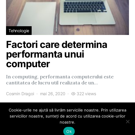
Tehnologie
Factori care determina
performanta unui
computer
In computing, performanta computerului este
cantitatea de lucru util realizata de un…
Cosmin Dragoi
mai 26, 2020
322 views
Cookie-urile ne ajută să livrăm serviciile noastre. Prin utilizarea
serviciilor noastre, sunteți de acord cu utilizarea cookie-urilor
noastre.
eParty
Ok