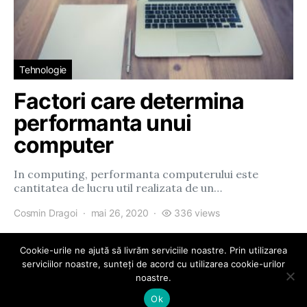
Tehnologie
Factori care determina
performanta unui
computer
In computing, performanta computerului este
cantitatea de lucru util realizata de un…
Cosmin Dragoi
mai 26, 2020
336 views
Cookie-urile ne ajută să livrăm serviciile noastre. Prin utilizarea
serviciilor noastre, sunteți de acord cu utilizarea cookie-urilor
noastre.
eParty
Ok