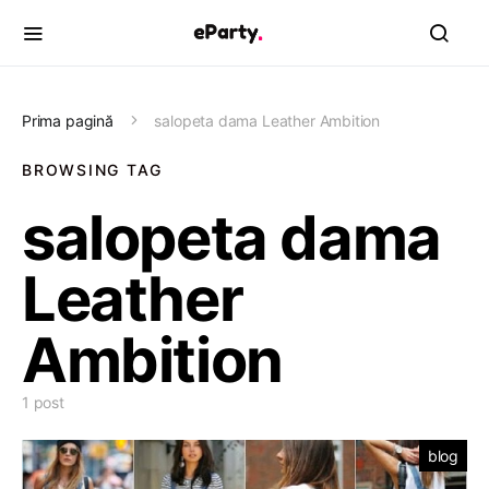
Prima pagină
salopeta dama Leather Ambition
BROWSING TAG
salopeta dama
Leather
Ambition
1 post
blog