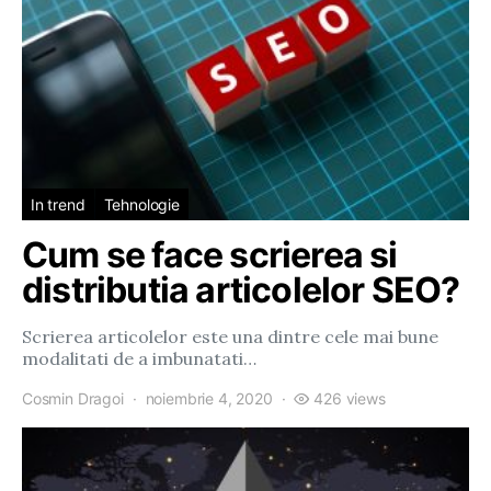
In trend
Tehnologie
Cum se face scrierea si
distributia articolelor SEO?
Scrierea articolelor este una dintre cele mai bune
modalitati de a imbunatati…
Cosmin Dragoi
noiembrie 4, 2020
426 views