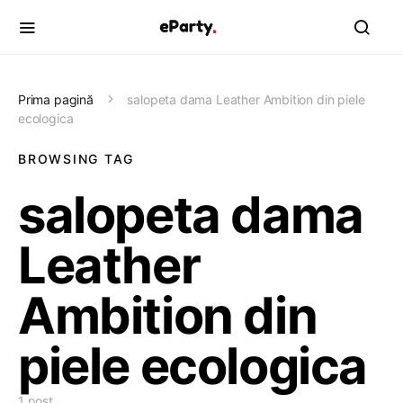
Prima pagină
salopeta dama Leather Ambition din piele
ecologica
BROWSING TAG
salopeta dama
Leather
Ambition din
piele ecologica
1 post