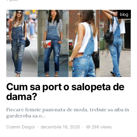
blog
Cum sa port o salopeta de
dama?
Fiecare femeie pasionata de moda, trebuie sa aiba in
garderoba sa o…
Cosmin Dragoi
decembrie 16, 2020
296 views