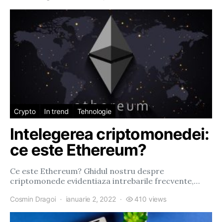
Crypto
In trend
Tehnologie
Intelegerea criptomonedei:
ce este Ethereum?
Ce este Ethereum? Ghidul nostru despre
criptomonede evidentiaza intrebarile frecvente,…
Cosmin Dragoi
ianuarie 2, 2022
410 views