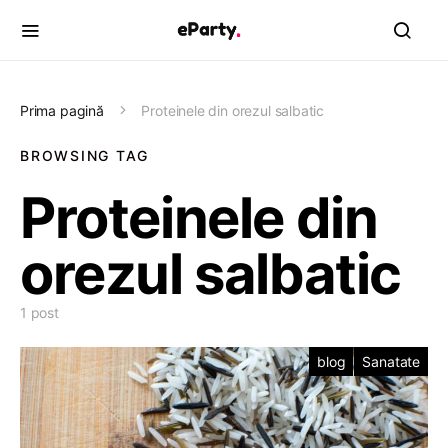
Prima pagină
Proteinele din orezul salbatic
BROWSING TAG
Proteinele din
orezul salbatic
1 post
blog
Sanatate