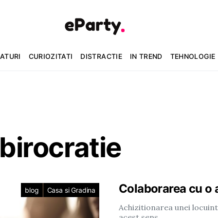
ATURI
CURIOZITATI
DISTRACTIE
IN TREND
TEHNOLOGIE
 birocratie
Colaborarea cu o a
blog
Casa si Gradina
Achizitionarea unei locuint
acest sens…