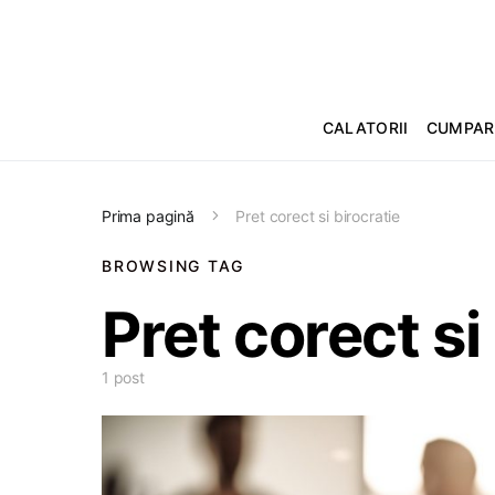
CALATORII
CUMPAR
Prima pagină
Pret corect si birocratie
BROWSING TAG
Pret corect si
1 post