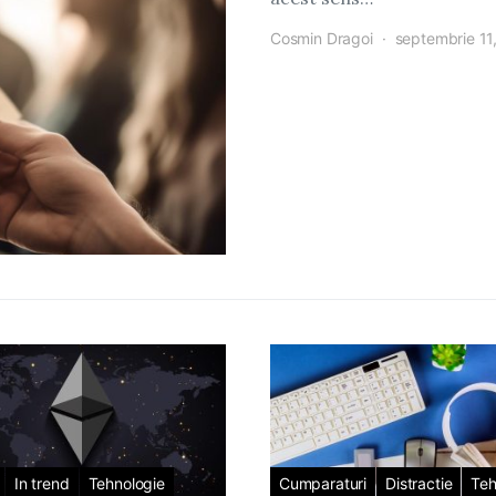
Cosmin Dragoi
septembrie 11
In trend
Tehnologie
Cumparaturi
Distractie
Teh