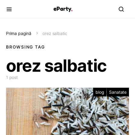
Prima pagină
orez salbatic
BROWSING TAG
orez salbatic
1 post
blog
Sanatate