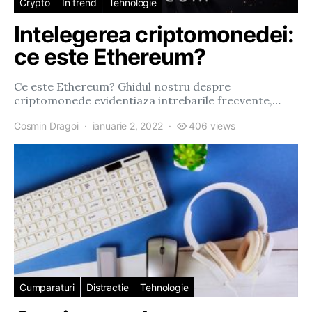
Crypto
In trend
Tehnologie
Intelegerea criptomonedei:
ce este Ethereum?
Ce este Ethereum? Ghidul nostru despre
criptomonede evidentiaza intrebarile frecvente,…
Cosmin Dragoi
ianuarie 2, 2022
406 views
Cumparaturi
Distractie
Tehnologie