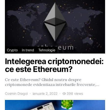
Crypto
In trend
Tehnologie
Intelegerea criptomonedei:
ce este Ethereum?
Ce este Ethereum? Ghidul nostru despre
criptomonede evidentiaza intrebarile frecvente,…
Cosmin Dragoi
ianuarie 2, 2022
398 views