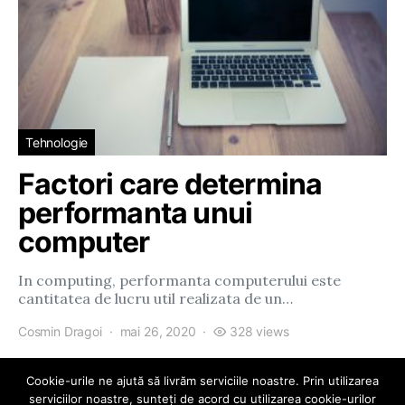
Tehnologie
Factori care determina
performanta unui
computer
In computing, performanta computerului este
cantitatea de lucru util realizata de un…
Cosmin Dragoi
mai 26, 2020
328 views
Cookie-urile ne ajută să livrăm serviciile noastre. Prin utilizarea
serviciilor noastre, sunteți de acord cu utilizarea cookie-urilor