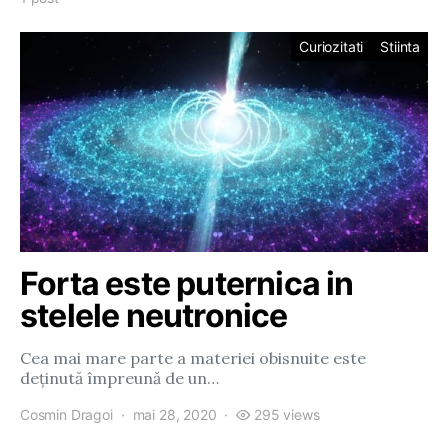
Curiozitati
Stiinta
Forta este puternica in
stelele neutronice
Cea mai mare parte a materiei obisnuite este
deținută împreună de un…
Cosmin Dragoi
mai 28, 2020
295 views