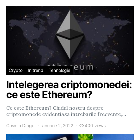
Crypto
In trend
Tehnologie
Intelegerea criptomonedei:
ce este Ethereum?
Ce este Ethereum? Ghidul nostru despre
criptomonede evidentiaza intrebarile frecvente,…
Cosmin Dragoi
ianuarie 2, 2022
400 views