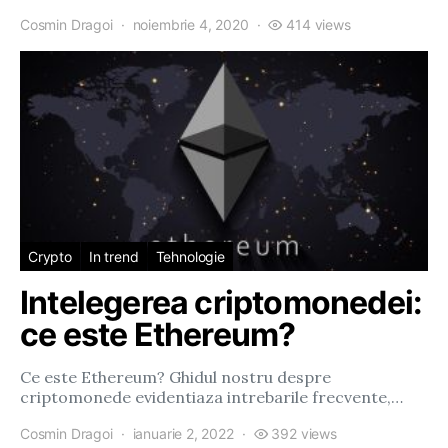
Cosmin Dragoi
noiembrie 4, 2020
414 views
Crypto
In trend
Tehnologie
Intelegerea criptomonedei:
ce este Ethereum?
Ce este Ethereum? Ghidul nostru despre
criptomonede evidentiaza intrebarile frecvente,…
Cosmin Dragoi
ianuarie 2, 2022
392 views