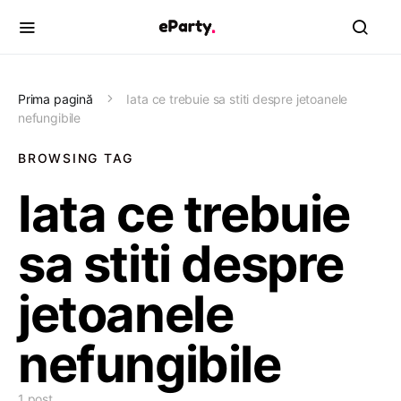
Prima pagină
Iata ce trebuie sa stiti despre jetoanele
nefungibile
BROWSING TAG
Iata ce trebuie
sa stiti despre
jetoanele
nefungibile
1 post