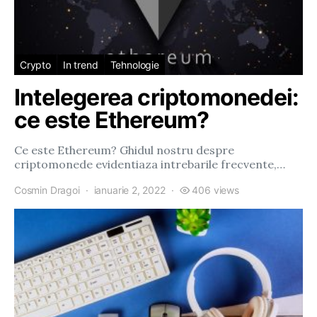
Crypto
In trend
Tehnologie
Intelegerea criptomonedei:
ce este Ethereum?
Ce este Ethereum? Ghidul nostru despre
criptomonede evidentiaza intrebarile frecvente,…
Cosmin Dragoi
ianuarie 2, 2022
406 views