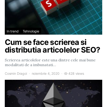
In trend
Tehnologie
Cum se face scrierea si
distributia articolelor SEO?
Scrierea articolelor este una dintre cele mai bune
modalitati de a imbunatati…
Cosmin Dragoi
noiembrie 4, 2020
428 views