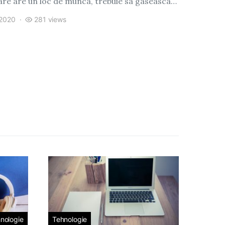
are are un loc de munca, trebuie sa gaseasca…
 2020
281 views
nologie
Tehnologie