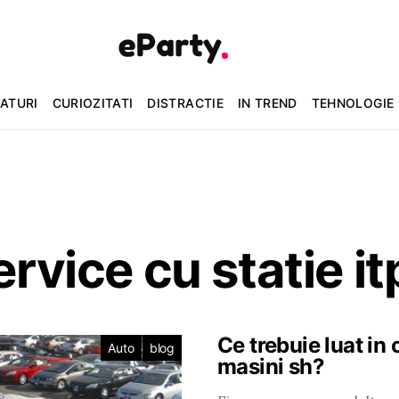
ATURI
CURIOZITATI
DISTRACTIE
IN TREND
TEHNOLOGIE
ervice cu statie it
Ce trebuie luat in
Auto
blog
masini sh?