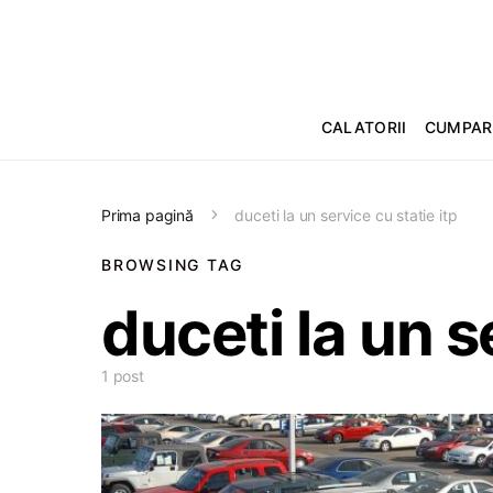
CALATORII
CUMPAR
Prima pagină
duceti la un service cu statie itp
BROWSING TAG
duceti la un s
1 post