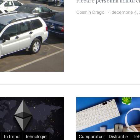
Fiecare persoana adulta c
Cosmin Dragoi
decembrie 4,
In trend
Tehnologie
Cumparaturi
Distractie
Teh