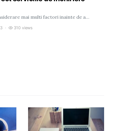
onsiderare mai multi factori inainte de a…
23
310 views