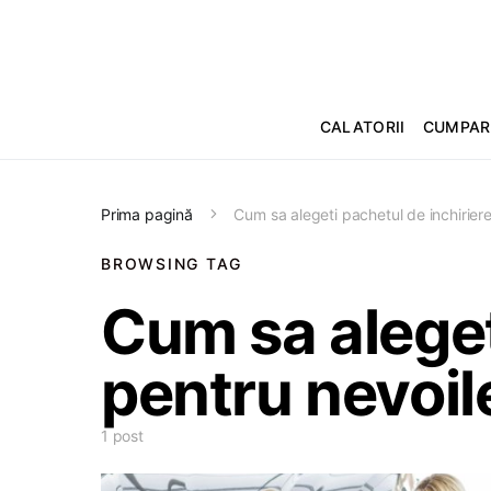
CALATORII
CUMPAR
Prima pagină
Cum sa alegeti pachetul de inchirier
BROWSING TAG
Cum sa alegeti
pentru nevoi
1 post