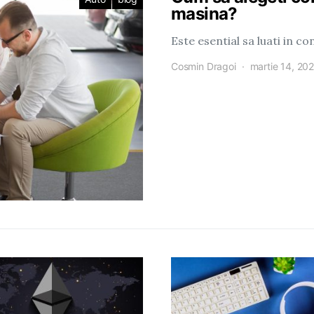
masina?
Este esential sa luati in c
Cosmin Dragoi
martie 14, 20