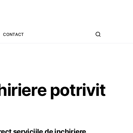
CONTACT
iriere potrivit
ct serviciile de inchiriere