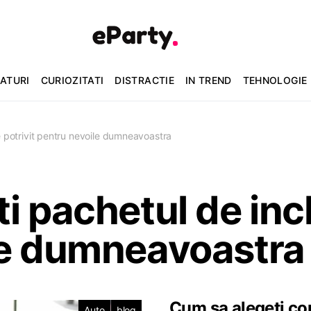
ATURI
CURIOZITATI
DISTRACTIE
IN TREND
TEHNOLOGIE
e potrivit pentru nevoile dumneavoastra
 pachetul de inch
le dumneavoastra
Cum sa alegeti core
Auto
blog