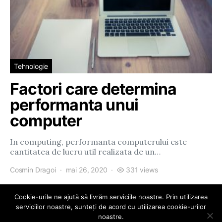
Tehnologie
Factori care determina
performanta unui
computer
In computing, performanta computerului este
cantitatea de lucru util realizata de un…
Cosmin Dragoi
mai 26, 2020
331 views
Cookie-urile ne ajută să livrăm serviciile noastre. Prin utilizarea
serviciilor noastre, sunteți de acord cu utilizarea cookie-urilor
noastre.
eParty