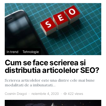
In trend
Tehnologie
Cum se face scrierea si
distributia articolelor SEO?
Scrierea articolelor este una dintre cele mai bune
modalitati de a imbunatati…
Cosmin Dragoi
noiembrie 4, 2020
422 views