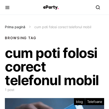
Prima pagină
cum poti folosi corect telefonul mobil
BROWSING TAG
cum poti folosi
corect
telefonul mobil
1 post
blog
Telefoane