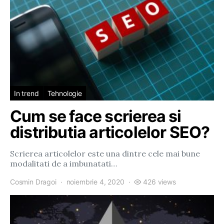
In trend
Tehnologie
Cum se face scrierea si
distributia articolelor SEO?
Scrierea articolelor este una dintre cele mai bune
modalitati de a imbunatati…
Cosmin Dragoi
noiembrie 4, 2020
426 views