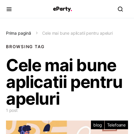
Prima pagină
Cele mai bune aplicatii pentru apeluri
BROWSING TAG
Cele mai bune
aplicatii pentru
apeluri
1 post
blog
Telefoane