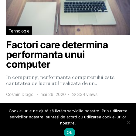
Tehnologie
Factori care determina
performanta unui
computer
In computing, performanta computerului este
cantitatea de lucru util realizata de un…
Cosmin Dragoi
mai 26, 2020
334 views
Cookie-urile ne ajută să livrăm serviciile noastre. Prin utilizarea
serviciilor noastre, sunteți de acord cu utilizarea cookie-urilor
noastre.
eParty
Ok