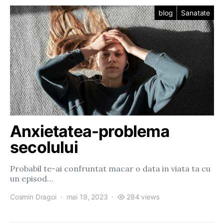
blog
Sanatate
Anxietatea-problema
secolului
Probabil te-ai confruntat macar o data in viata ta cu
un episod…
Cosmin Dragoi
mai 19, 2023
284 views