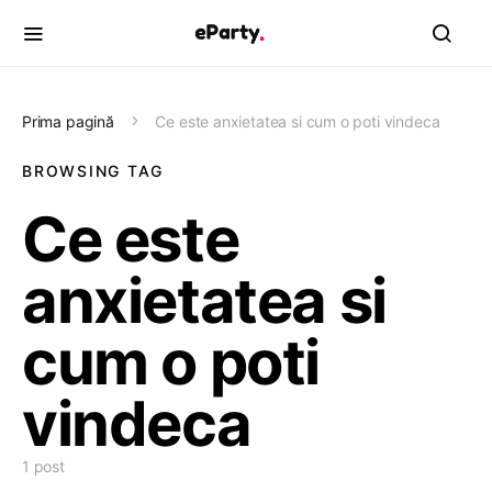
Prima pagină
Ce este anxietatea si cum o poti vindeca
BROWSING TAG
Ce este
anxietatea si
cum o poti
vindeca
1 post