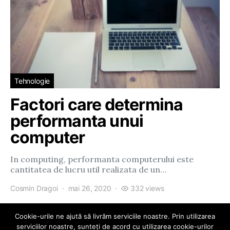
Tehnologie
Factori care determina
performanta unui
computer
In computing, performanta computerului este
cantitatea de lucru util realizata de un…
Cosmin Dragoi
mai 26, 2020
332 views
Cookie-urile ne ajută să livrăm serviciile noastre. Prin utilizarea
serviciilor noastre, sunteți de acord cu utilizarea cookie-urilor