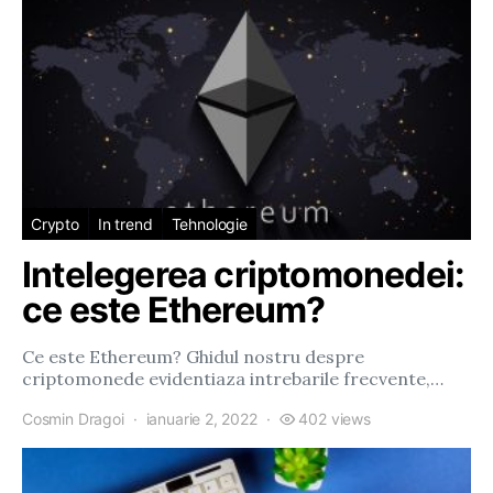
Crypto
In trend
Tehnologie
Intelegerea criptomonedei:
ce este Ethereum?
Ce este Ethereum? Ghidul nostru despre
criptomonede evidentiaza intrebarile frecvente,…
Cosmin Dragoi
ianuarie 2, 2022
402 views