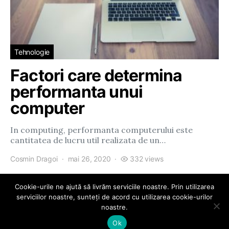
Tehnologie
Factori care determina
performanta unui
computer
In computing, performanta computerului este
cantitatea de lucru util realizata de un…
Cosmin Dragoi
mai 26, 2020
332 views
Cookie-urile ne ajută să livrăm serviciile noastre. Prin utilizarea
serviciilor noastre, sunteți de acord cu utilizarea cookie-urilor
noastre.
eParty
Ok