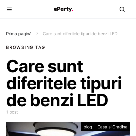
Prima pagină
Care sunt diferitele tipuri de benzi LED
BROWSING TAG
Care sunt
diferitele tipuri
de benzi LED
1 post
blog
Casa si Gradina