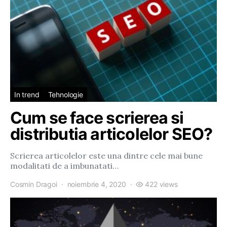
In trend
Tehnologie
Cum se face scrierea si
distributia articolelor SEO?
Scrierea articolelor este una dintre cele mai bune
modalitati de a imbunatati…
Cosmin Dragoi
noiembrie 4, 2020
422 views