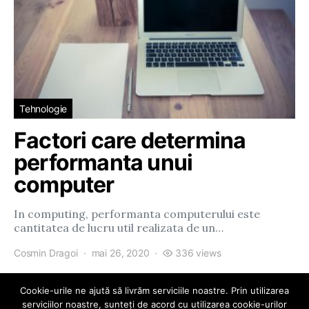
Tehnologie
Factori care determina
performanta unui
computer
In computing, performanta computerului este
cantitatea de lucru util realizata de un…
Cosmin Dragoi
mai 26, 2020
336 views
Cookie-urile ne ajută să livrăm serviciile noastre. Prin utilizarea
serviciilor noastre, sunteți de acord cu utilizarea cookie-urilor