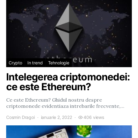
Crypto
In trend
Tehnologie
Intelegerea criptomonedei:
ce este Ethereum?
Ce este Ethereum? Ghidul nostru despre
criptomonede evidentiaza intrebarile frecvente,…
Cosmin Dragoi
ianuarie 2, 2022
406 views