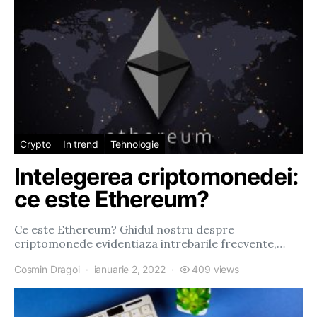
Crypto
In trend
Tehnologie
Intelegerea criptomonedei:
ce este Ethereum?
Ce este Ethereum? Ghidul nostru despre
criptomonede evidentiaza intrebarile frecvente,…
Cosmin Dragoi
ianuarie 2, 2022
409 views