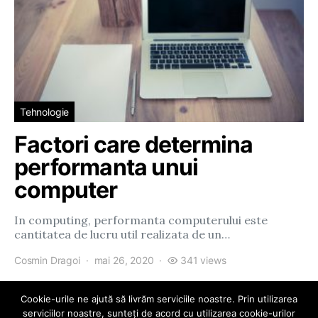
Tehnologie
Factori care determina
performanta unui
computer
In computing, performanta computerului este
cantitatea de lucru util realizata de un…
Cosmin Dragoi
mai 26, 2020
341 views
Cookie-urile ne ajută să livrăm serviciile noastre. Prin utilizarea
serviciilor noastre, sunteți de acord cu utilizarea cookie-urilor