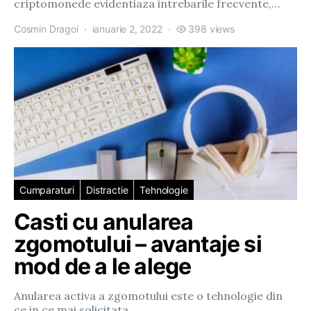
criptomonede evidentiaza intrebarile frecvente,…
Cosmin Dragoi
ianuarie 2, 2022
398 views
Cumparaturi
Distractie
Tehnologie
Casti cu anularea
zgomotului – avantaje si
mod de a le alege
Anularea activa a zgomotului este o tehnologie din
ce in ce mai solicitata…