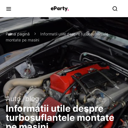
Prima pagină
Informatii utile despre turbosuflantele
montate pe masini
Auto
blog
Informatii utile despre
turbosuflantele montate
pe masini