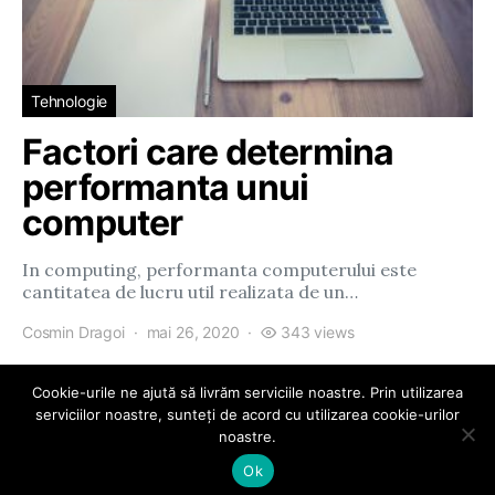
Tehnologie
Factori care determina
performanta unui
computer
In computing, performanta computerului este
cantitatea de lucru util realizata de un…
Cosmin Dragoi
mai 26, 2020
343 views
Cookie-urile ne ajută să livrăm serviciile noastre. Prin utilizarea
serviciilor noastre, sunteți de acord cu utilizarea cookie-urilor
noastre.
eParty
Ok