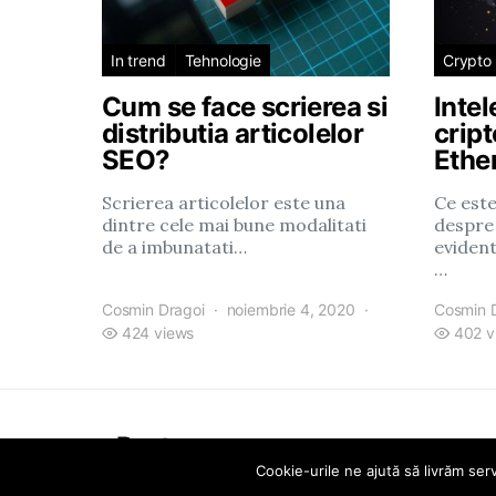
In trend
Tehnologie
Crypto
Cum se face scrierea si
Inte
distributia articolelor
crip
SEO?
Ethe
Scrierea articolelor este una
Ce est
dintre cele mai bune modalitati
despre
de a imbunatati…
evident
…
Cosmin Dragoi
noiembrie 4, 2020
Cosmin 
424 views
402 v
eParty
Cookie-urile ne ajută să livrăm serv