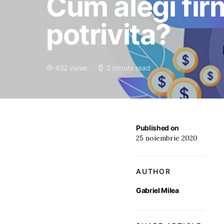
Cum alegi fir
potrivita?
402 views
2 minute read
Published on
25 noiembrie 2020
AUTHOR
Gabriel Milea