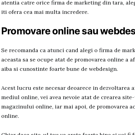
atentia catre orice firma de marketing din tara, al
iti ofera cea mai multa incredere.
Promovare online sau webde
Se recomanda ca atunci cand alegi o firma de mark
aceasta sa se ocupe atat de promovarea online a afa
aiba si cunostinte foarte bune de webdesign.
Acest lucru este necesar deoarece in dezvoltarea af
mediul online, vei avea nevoie atat de crearea site-
magazinului online, iar mai apoi, de promovarea a
online.
Chiar daca site-ul tau va arata foarte bine si vei fi