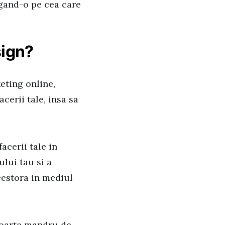
egand-o pe cea care
sign?
eting online,
cerii tale, insa sa
acerii tale in
ului tau si a
cestora in mediul
 foarte mandru de