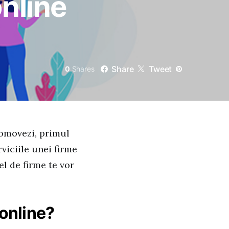
nline
Share
Tweet
0
Shares
romovezi, primul
rviciile unei firme
fel de firme te vor
online?