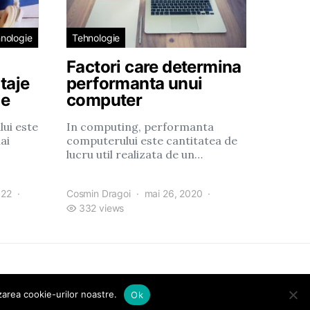
nologie
Tehnologie
Factori care determina
taje
performanta unui
ge
computer
lui este
In computing, performanta
ai
computerului este cantitatea de
lucru util realizata de un…
022
Cosmin Dragoi
mai 26, 2020
332 views
izarea cookie-urilor noastre.
Ok