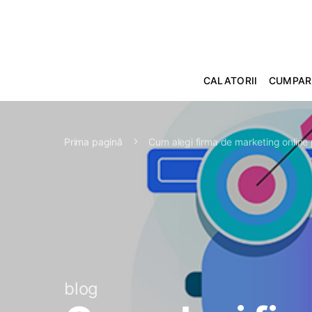
CALATORII
CUMPAR
Prima pagină
Cum alegi firma de marketing online 
blog