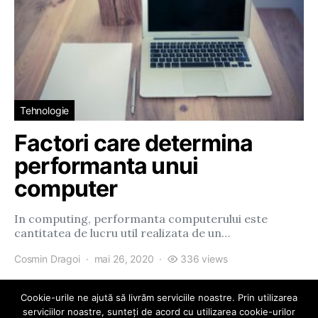
Tehnologie
Factori care determina
performanta unui
computer
In computing, performanta computerului este
cantitatea de lucru util realizata de un…
Cosmin Dragoi
mai 26, 2020
336 views
Cookie-urile ne ajută să livrăm serviciile noastre. Prin utilizarea
serviciilor noastre, sunteți de acord cu utilizarea cookie-urilor