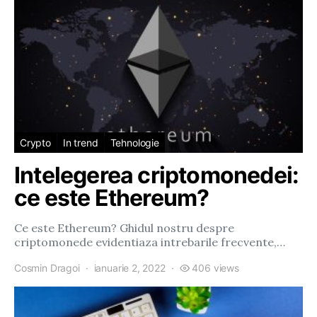
Crypto
In trend
Tehnologie
Intelegerea criptomonedei:
ce este Ethereum?
Ce este Ethereum? Ghidul nostru despre
criptomonede evidentiaza intrebarile frecvente,…
Cosmin Dragoi
ianuarie 2, 2022
406 views