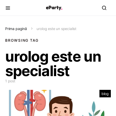
Prima pagină
urolog este un specialist
BROWSING TAG
urolog este un
specialist
1 post
blog