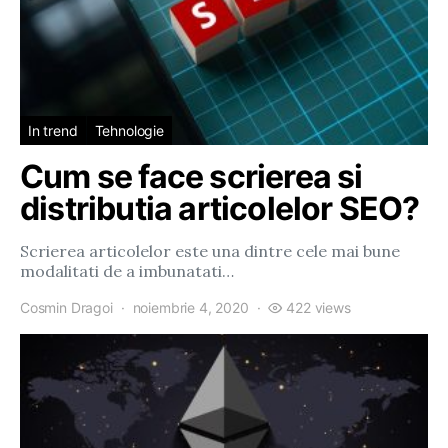
In trend
Tehnologie
Cum se face scrierea si
distributia articolelor SEO?
Scrierea articolelor este una dintre cele mai bune
modalitati de a imbunatati…
Cosmin Dragoi
noiembrie 4, 2020
422 views