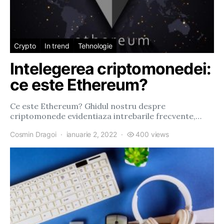
Crypto
In trend
Tehnologie
Intelegerea criptomonedei:
ce este Ethereum?
Ce este Ethereum? Ghidul nostru despre
criptomonede evidentiaza intrebarile frecvente,…
Cosmin Dragoi
ianuarie 2, 2022
400 views