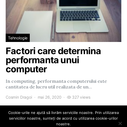
Tehnologie
Factori care determina
performanta unui
computer
In computing, performanta computerului este
cantitatea de lucru util realizata de un…
Cosmin Dragoi
mai 26, 2020
327 views
Cookie-urile ne ajută să livrăm serviciile noastre. Prin utilizarea
serviciilor noastre, sunteți de acord cu utilizarea cookie-urilor
noastre.
eParty