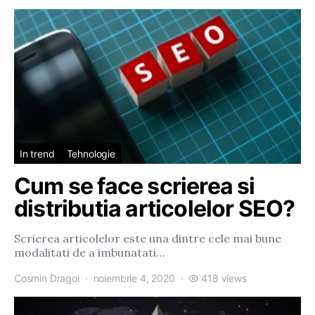
In trend
Tehnologie
Cum se face scrierea si
distributia articolelor SEO?
Scrierea articolelor este una dintre cele mai bune
modalitati de a imbunatati…
Cosmin Dragoi
noiembrie 4, 2020
418 views