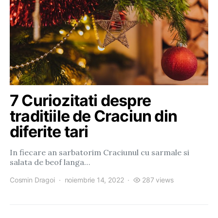
7 Curiozitati despre
traditiile de Craciun din
diferite tari
In fiecare an sarbatorim Craciunul cu sarmale si
salata de beof langa…
Cosmin Dragoi
noiembrie 14, 2022
287 views