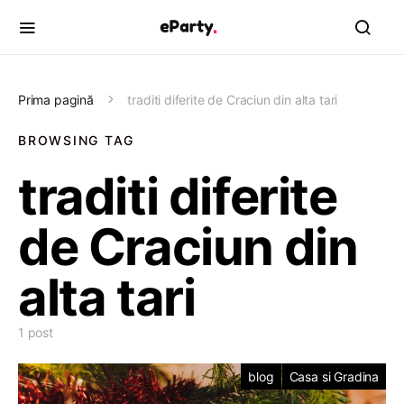
Prima pagină
traditi diferite de Craciun din alta tari
BROWSING TAG
traditi diferite
de Craciun din
alta tari
1 post
blog
Casa si Gradina