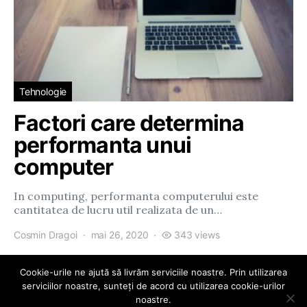
Tehnologie
Factori care determina
performanta unui
computer
In computing, performanta computerului este
cantitatea de lucru util realizata de un…
Cosmin Dragoi
mai 26, 2020
343 views
Cookie-urile ne ajută să livrăm serviciile noastre. Prin utilizarea
serviciilor noastre, sunteți de acord cu utilizarea cookie-urilor
noastre.
eParty