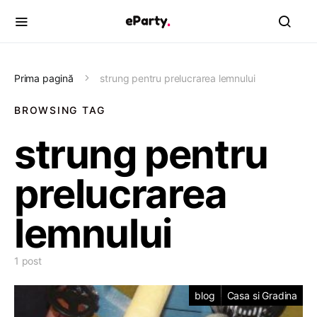
Prima pagină
strung pentru prelucrarea lemnului
BROWSING TAG
strung pentru
prelucrarea
lemnului
1 post
blog
Casa si Gradina