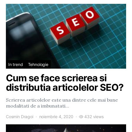
In trend
Tehnologie
Cum se face scrierea si
distributia articolelor SEO?
Scrierea articolelor este una dintre cele mai bune
modalitati de a imbunatati…
Cosmin Dragoi
noiembrie 4, 2020
432 views