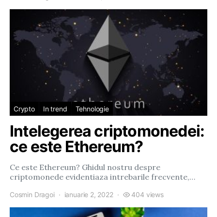
Crypto
In trend
Tehnologie
Intelegerea criptomonedei:
ce este Ethereum?
Ce este Ethereum? Ghidul nostru despre
criptomonede evidentiaza intrebarile frecvente,…
Cosmin Dragoi
ianuarie 2, 2022
404 views