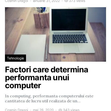
Cosmin Dragoi
ianuarie 31, 2022
373 views
Tehnologie
Factori care determina
performanta unui
computer
In computing, performanta computerului este
cantitatea de lucru util realizata de un…
Cosmin Dragoi
mai 26, 2020
343 views