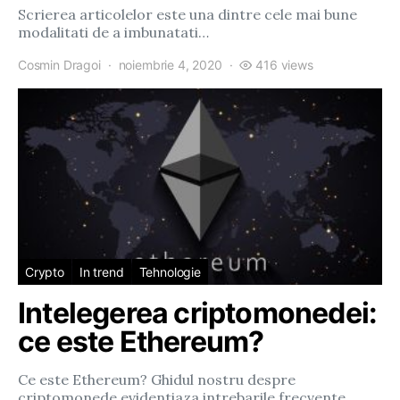
Scrierea articolelor este una dintre cele mai bune
modalitati de a imbunatati…
Cosmin Dragoi
noiembrie 4, 2020
416 views
Crypto
In trend
Tehnologie
Intelegerea criptomonedei:
ce este Ethereum?
Ce este Ethereum? Ghidul nostru despre
criptomonede evidentiaza intrebarile frecvente,…