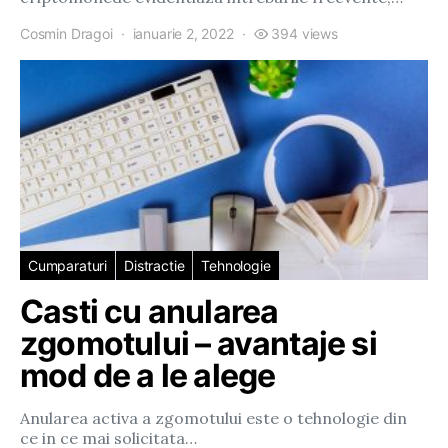
Cosmin Dragoi
ianuarie 2, 2022
394 views
Cumparaturi
Distractie
Tehnologie
Casti cu anularea
zgomotului – avantaje si
mod de a le alege
Anularea activa a zgomotului este o tehnologie din
ce in ce mai solicitata…