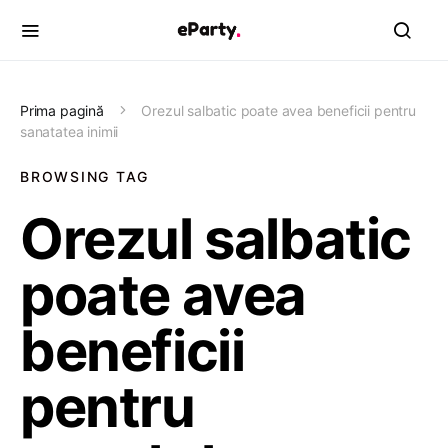
Prima pagină
Orezul salbatic poate avea beneficii pentru
sanatatea inimii
BROWSING TAG
Orezul salbatic
poate avea
beneficii
pentru