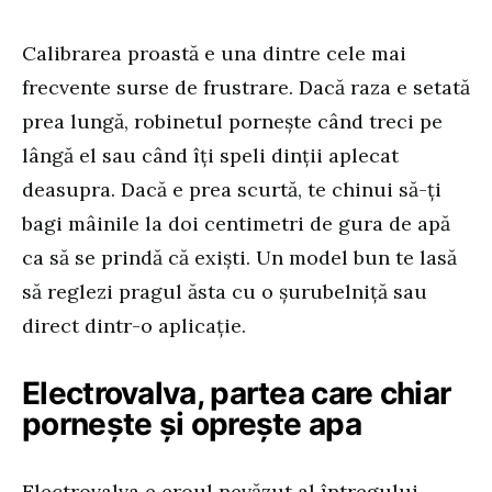
Calibrarea proastă e una dintre cele mai
frecvente surse de frustrare. Dacă raza e setată
prea lungă, robinetul pornește când treci pe
lângă el sau când îți speli dinții aplecat
deasupra. Dacă e prea scurtă, te chinui să-ți
bagi mâinile la doi centimetri de gura de apă
ca să se prindă că exiști. Un model bun te lasă
să reglezi pragul ăsta cu o șurubelniță sau
direct dintr-o aplicație.
Electrovalva, partea care chiar
pornește și oprește apa
Electrovalva e eroul nevăzut al întregului