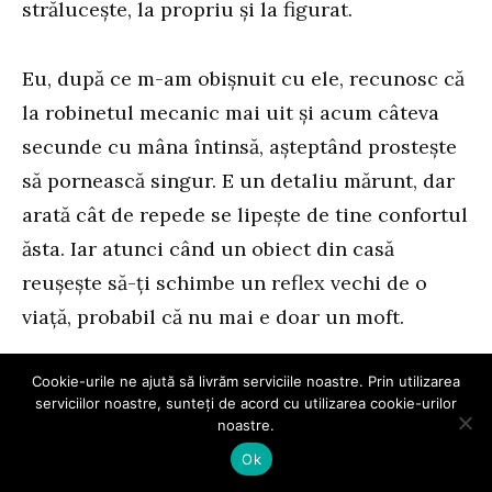
strălucește, la propriu și la figurat.
Eu, după ce m-am obișnuit cu ele, recunosc că
la robinetul mecanic mai uit și acum câteva
secunde cu mâna întinsă, așteptând prostește
să pornească singur. E un detaliu mărunt, dar
arată cât de repede se lipește de tine confortul
ăsta. Iar atunci când un obiect din casă
reușește să-ți schimbe un reflex vechi de o
viață, probabil că nu mai e doar un moft.
Întrebări frecvente despre
Cookie-urile ne ajută să livrăm serviciile noastre. Prin utilizarea
serviciilor noastre, sunteți de acord cu utilizarea cookie-urilor
bateriile cu senzor
noastre.
Ok
Cum funcționează o baterie de