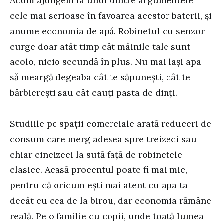
Acum ajungem la unul dintre argumentele
cele mai serioase în favoarea acestor baterii, și
anume economia de apă. Robinetul cu senzor
curge doar atât timp cât mâinile tale sunt
acolo, nicio secundă în plus. Nu mai lași apa
să meargă degeaba cât te săpunești, cât te
bărbierești sau cât cauți pasta de dinți.
Studiile pe spații comerciale arată reduceri de
consum care merg adesea spre treizeci sau
chiar cincizeci la sută față de robinetele
clasice. Acasă procentul poate fi mai mic,
pentru că oricum ești mai atent cu apa ta
decât cu cea de la birou, dar economia rămâne
reală. Pe o familie cu copii, unde toată lumea