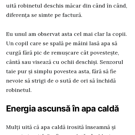
uită robinetul deschis măcar din când în când,
diferența se simte pe factură.
Eu unul am observat asta cel mai clar la copii.
Un copil care se spală pe mâini lasă apa să
curgă fără pic de remușcare cât povestește,
cântă sau visează cu ochii deschiși. Senzorul
taie pur și simplu povestea asta, fără să fie
nevoie să strigi de o sută de ori să închidă
robinetul.
Energia ascunsă în apa caldă
Mulți uită că apa caldă irosită înseamnă și